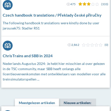
475
(333)
Czech handbook translations / Překlady české příručky
The following handbook translations were kindly done by user
jarousek75: Stadler RS1
2,862
(0)
ChrisTrains and SBB in 2024
Nederlands Augustus 2024: Je hebt hier misschien al over gelezen
in de TSC-community, maar SBB heeft onlangs alle
licentieovereenkomsten met ontwikkelaars van modellen voor alle
treinsimulatorspellen ...
Meestgelezen artikelen
Nieuwe artikelen: