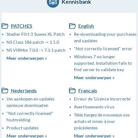
Kennisbank
PATCHES
English
Stadler Flirt 3 Suwex XL Patch
Re-downloading your purchases
and updates
NS Class 186 patch -> 1.1.0
"Not correctly licensed" error
NS VIRMm 7.0.0 -> 7.1.1 patch
Windows 7 no longer
Meer onderwerpen »
supported. Installation fails to
find server to validate key.
Meer onderwerpen »
Nederlands
Francais
Uw aankopen en updates
Erreur de ‘Licence Incorrecte’
opnieuw downloaden
Avertissements virus
"Not correctly licensed"
Téléchargez de nouveaux vos
foutmelding
achats et mises à jour
Product updates
précédentes
Meer onderwerpen »
Meer onderwerpen »