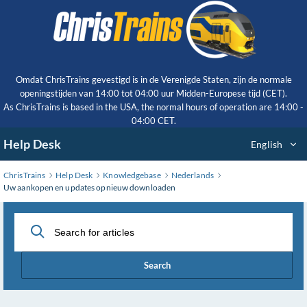
Skip
to
Main
Content
Omdat ChrisTrains gevestigd is in de Verenigde Staten, zijn de normale
openingstijden van 14:00 tot 04:00 uur Midden-Europese tijd (CET).
As ChrisTrains is based in the USA, the normal hours of operation are 14:00 -
04:00 CET.
Help Desk
English
ChrisTrains
Help Desk
Knowledgebase
Nederlands
Uw aankopen en updates opnieuw downloaden
Search