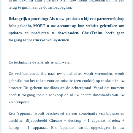
In de toekomst kunt u de link 'Mijn downloads' bezoeken om meteen
terug te gaan naar de downloadpagina.
Belangrijk opmerking: Als u uw producten bij een partnerwebshop
hebt gekocht, MOET u uw account op hun website gebruiken om
updates en producten te downloaden. ChrisTrains heeft geen
toegang tot partnerwinkel-systemen.
De technische details, als je wilt weten:
De verificatiecode die naar uw e-mailadres wordt verzonden, wordt
gebruikt om het token voor autorisatie (een cookie) op te slaan in uw
browser. Dit gebeurt naadloos op de achtergrond. Vanaf dat moment
heeft u toegang tot die aankoop en al uw andere downloads van uw
klantenportal.
Een "apparaat" wordt beschouwd als een combinatie van browser en
machine. Bijvoorbeeld Chrome + desktop = 1 apparaat. Firefox +
laptop = 1 apparaat. Elk 'apparaat' wordt opgeslagen in uw