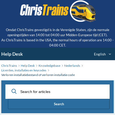
Skip
to
Main
Content
Omdat ChrisTrains gevestigd is in de Verenigde Staten, zijn de normale
openingstijden van 14:00 tot 04:00 uur Midden-Europese tijd (CET).
As ChrisTrains is based in the USA, the normal hours of operation are 14:00 -
04:00 CET.
Help Desk
English
ChrisTrains
Help Desk
Knowledgebase
Nederlands
Licenties, installaties en keycodes
Verloren installatiebestand of verloren installatie code
Search