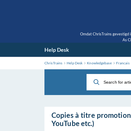
Skip
to
Main
Content
Omdat ChrisTrains gevestigd i
As Ch
Help Desk
ChrisTrains
Help Desk
Knowledgebase
Francais
Copies à titre promotionn
YouTube etc.)