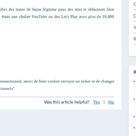
C
lles des trains de façon légitime pour des sites et rédacteurs bien
D
me étant une chaîne YouTube ou des Let's Play avec plus de 10,000
V
R
R
re promotionnel, merci de bien vouloir envoyer un ticket et de changer
tionnels"
Was this article helpful?
Yes
|
No