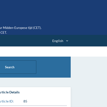
ur Midden-Europese tijd (CET).
0 CET.
English
Search
rticle Details
rticle ID:
85