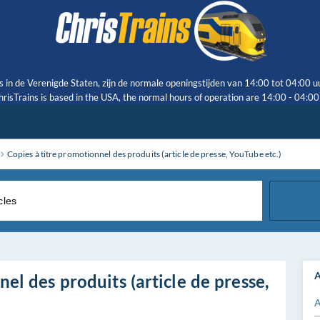
s in de Verenigde Staten, zijn de normale openingstijden van 14:00 tot 04:00 u
risTrains is based in the USA, the normal hours of operation are 14:00 - 04:0
Copies à titre promotionnel des produits (article de presse, YouTube etc.)
A
el des produits (article de presse,
A