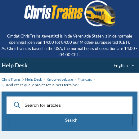
Skip
to
Main
Content
Omdat ChrisTrains gevestigd is in de Verenigde Staten, zijn de normale
openingstijden van 14:00 tot 04:00 uur Midden-Europese tijd (CET).
As ChrisTrains is based in the USA, the normal hours of operation are 14:00 -
04:00 CET.
Help Desk
English
ChrisTrains
Help Desk
Knowledgebase
Francais
Quand est-ce que le projet actuel sera terminé?
Search