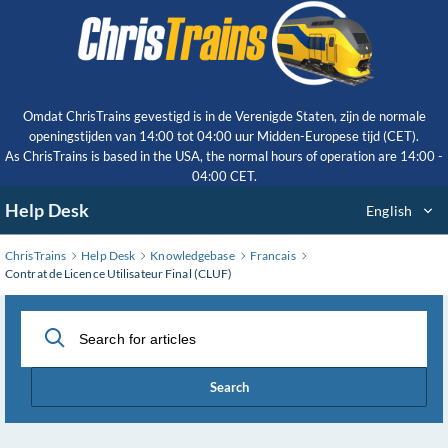
Skip
to
Main
Content
Omdat ChrisTrains gevestigd is in de Verenigde Staten, zijn de normale
openingstijden van 14:00 tot 04:00 uur Midden-Europese tijd (CET).
As ChrisTrains is based in the USA, the normal hours of operation are 14:00 -
04:00 CET.
Help Desk
English
ChrisTrains
Help Desk
Knowledgebase
Francais
Contrat de Licence Utilisateur Final (CLUF)
Search