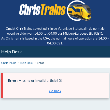
Skip
to
Main
Content
Omdat ChrisTrains gevestigd is in de Verenigde Staten, zijn de normale
openingstijden van 14:00 tot 04:00 uur Midden-Europese tijd (CET).
As ChrisTrains is based in the USA, the normal hours of operation are 14:00 -
04:00 CET.
Help Desk
ChrisTrains
Help Desk
Error
Error:
Missing or invalid article ID!
Go back