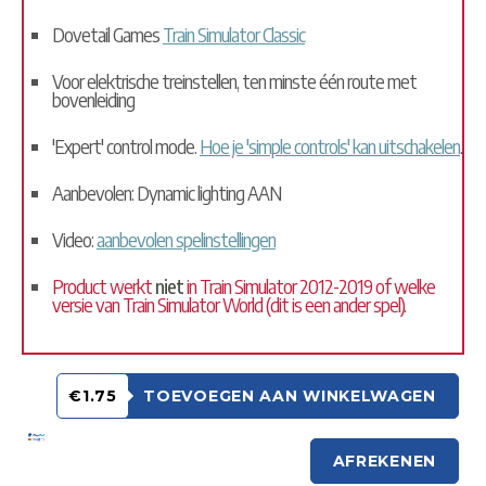
Dovetail Games
Train Simulator Classic
Voor elektrische treinstellen, ten minste één route met
bovenleiding
'Expert' control mode.
Hoe je 'simple controls' kan uitschakelen
.
Aanbevolen: Dynamic lighting AAN
Video:
aanbevolen spelinstellingen
Product werkt
niet
in Train Simulator 2012-2019 of welke
versie van Train Simulator World (dit is een ander spel).
€1.75
TOEVOEGEN AAN WINKELWAGEN
AFREKENEN