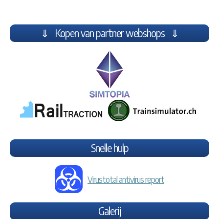
⇓ Kopen van partner webshops ⇓
Snelle hulp
Virustotal antivirus report
Galerij