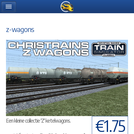
z-wagons
€1.75
Een kleine collectie 'Z' ketelwagons.