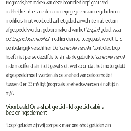
Nogmaals, het maken van deze 'controlled loop' gaat veel
makkelijker als er zinvolle namen zijn gegeven aan de geluiden en
modifiers. In dit voorbeeld zal het geluid zowel intern als extern
afgespeeld worden, gebruik makend van het '
Engine
' geluid, waar
de '
Engine loop modifier
' modifier chain op toegepast wordt. Er is
een belangrijk verschil hier. De '
Controller name
' in 'controlled loop'
hoeft niet per se dezelfde te zijn als de gebruikte '
controller name
'
in de modifier chain. In dit geval is dit wel zo omdat het motorgeluid
afgespeeld moet worden als de snelheid van de locomotief
tussen 0 en 33 m/s ligt (nogmaals: snelheidswaarden zijn altijd in
m/s).
Voorbeeld One-shot geluid - klikgeluid cabine
bedieningselement
'Loop' geluiden zijn vrij complex, maar one-shot geluiden zijn