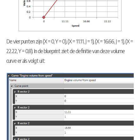
De vier punten zijn (X = 0, Y = 0), (X = 11.11, J = 1), (X = 16.66, J = 1), (X =
22.22, Y = 0,8). In de blueprint ziet de definitie van deze volume
curve er als volgt uit: