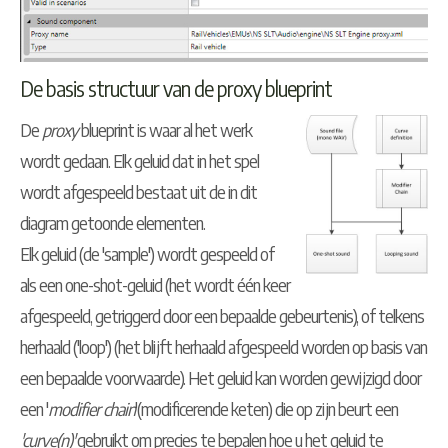
De basis structuur van de proxy blueprint
De
proxy
blueprint is waar al het werk
wordt gedaan. Elk geluid dat in het spel
wordt afgespeeld bestaat uit de in dit
diagram getoonde elementen.
Elk geluid (de 'sample') wordt gespeeld of
als een one-shot-geluid (het wordt één keer
afgespeeld, getriggerd door een bepaalde gebeurtenis), of telkens
herhaald ('loop') (het blijft herhaald afgespeeld worden op basis van
een bepaalde voorwaarde). Het geluid kan worden gewijzigd door
een '
modifier chain
'(modificerende keten) die op zijn beurt een
'curve(n)'
gebruikt om precies te bepalen hoe u het geluid te