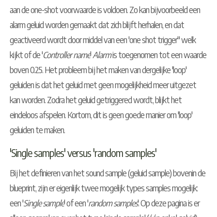
aan de one-shot voorwaarde is voldoen. Zo kan bijvoorbeeld een
alarm geluid worden gemaakt dat zich blijft herhalen, en dat
geactiveerd wordt door middel van een 'one shot trigger" welk
kijkt of de '
Controller name
'
Alarm
is toegenomen tot een waarde
boven 0.25. Het probleem bij het maken van dergelijke 'loop'
geluiden is dat het geluid met geen mogelijkheid meer uitgezet
kan worden. Zodra het geluid getriggered wordt, blijkt het
eindeloos afspelen. Kortom, dit is geen goede manier om 'loop'
geluiden te maken.
'Single samples' versus 'random samples'
Bij het definieren van het sound sample (geluid sample) bovenin de
blueprint, zijn er eigenlijk twee mogelijk types samples mogelijk:
een '
Single sample
' of een '
random samples
'. Op deze pagina is er