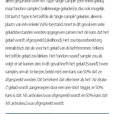
alleen gesproken over het type 'single sample' (één enkel geluid),
maar 'random samples' (willekeurige geluiden) is dus ook mogelijk.
Dit laatst type is hetzelfde als 'single sample' geluiden, alleen in
plaats van één enkele WAV-bestand, moet in dit geval een serie
geluidsbestanden worden opgegeven samen met de kans dat het
geluid wordt afgespeeld (Likelihood). Het zou bijvoorbeeld erg
onrealistisch zijn als voor het geluid van de luchtremmen, telkens
hetzelfde geluid zou klinken. Het 'random sound' sample zou als
volgt er uit kunnen zien. In dit geval heeft het geluid ('sound') twee
samples om uit te kiezen, beide met een kans van 50% dat ze
afgespeeld worden. Dit betekent dat elke keer als het '
Air Brake
C
' geluid wordt aangeroepen door een one-shot trigger, er 50%
kans is dat
NS airbrakes1.wav
afgespeeld wordt en 50% kans dat
NS airbrakes2.wav
afgespeeld wordt: