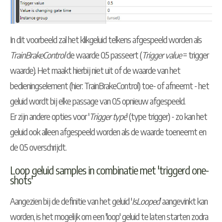
In dit voorbeeld zal het klikgeluid telkens afgespeeld worden als
TrainBrakeControl
de waarde 0.5 passeert (
Trigger value
= trigger
waarde). Het maakt hierbij niet uit of de waarde van het
bedieningselement (hier: TrainBrakeControl) toe- of afneemt - het
geluid wordt bij elke passage van 0.5 opnieuw afgespeeld.
Er zijn andere opties voor '
Trigger type
' (type trigger) - zo kan het
geluid ook alleen afgespeeld worden als de waarde toeneemt en
de 0.5 overschrijdt.
Loop geluid samples in combinatie met 'triggerd one-
shots'
Aangezien bij de definitie van het geluid '
IsLooped
' aangevinkt kan
worden, is het mogelijk om een 'loop' geluid te laten starten zodra