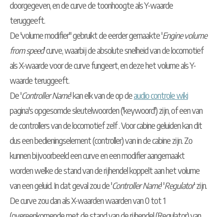
doorgegeven, en de curve de toonhoogte als Y-waarde
teruggeeft.
De 'volume modifier" gebruikt de eerder gemaakte '
Engine volume
from speed
' curve, waarbij de absolute snelheid van de locomotief
als X-waarde voor de curve fungeert, en deze het volume als Y-
waarde teruggeeft.
De '
Controller Name
' kan elk van de op de
audio controle wiki
pagina's opgesomde sleutelwoorden ('keywoord') zijn, of een van
de controllers van de locomotief zelf . Voor cabine geluiden kan dit
dus een bedieningselement (controller) van in de cabine zijn. Zo
kunnen bijvoorbeeld een curve en een modifier aangemaakt
worden welke de stand van de rijhendel koppelt aan het volume
van een geluid. In dat geval zou de '
Controller Name
' '
Regulator
' zijn.
De curve zou dan als X-waarden waarden van 0 tot 1
(overeenkomende met de stand van de rijhendel (Regulator) van